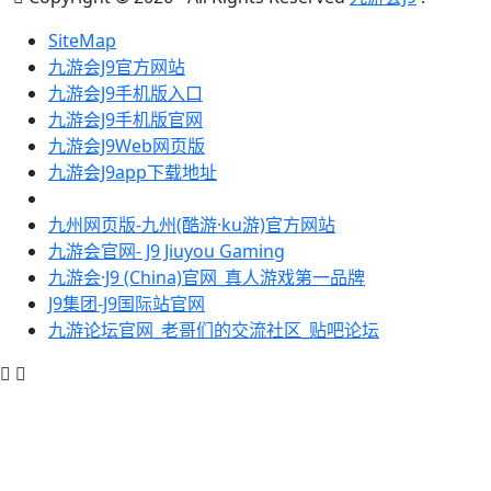
SiteMap
九游会J9官方网站
九游会J9手机版入口
九游会J9手机版官网
九游会J9Web网页版
九游会J9app下载地址
九州网页版-九州(酷游·ku游)官方网站
九游会官网- J9 Jiuyou Gaming
九游会·J9 (China)官网_真人游戏第一品牌
J9集团-J9国际站官网
九游论坛官网_老哥们的交流社区_贴吧论坛