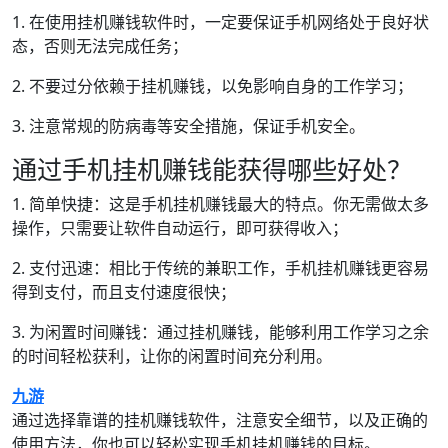
1. 在使用挂机赚钱软件时，一定要保证手机网络处于良好状
态，否则无法完成任务；
2. 不要过分依赖于挂机赚钱，以免影响自身的工作学习；
3. 注意常规的防病毒等安全措施，保证手机安全。
通过手机挂机赚钱能获得哪些好处？
1. 简单快捷：这是手机挂机赚钱最大的特点。你无需做太多
操作，只需要让软件自动运行，即可获得收入；
2. 支付迅速：相比于传统的兼职工作，手机挂机赚钱更容易
得到支付，而且支付速度很快；
3. 为闲置时间赚钱：通过挂机赚钱，能够利用工作学习之余
的时间轻松获利，让你的闲置时间充分利用。
九游
通过选择靠谱的挂机赚钱软件，注意安全细节，以及正确的
使用方法，你也可以轻松实现手机挂机赚钱的目标。