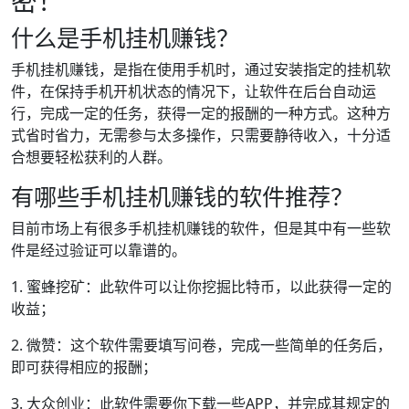
密！
什么是手机挂机赚钱？
手机挂机赚钱，是指在使用手机时，通过安装指定的挂机软
件，在保持手机开机状态的情况下，让软件在后台自动运
行，完成一定的任务，获得一定的报酬的一种方式。这种方
式省时省力，无需参与太多操作，只需要静待收入，十分适
合想要轻松获利的人群。
有哪些手机挂机赚钱的软件推荐？
目前市场上有很多手机挂机赚钱的软件，但是其中有一些软
件是经过验证可以靠谱的。
1. 蜜蜂挖矿：此软件可以让你挖掘比特币，以此获得一定的
收益；
2. 微赞：这个软件需要填写问卷，完成一些简单的任务后，
即可获得相应的报酬；
3. 大众创业：此软件需要你下载一些APP，并完成其规定的