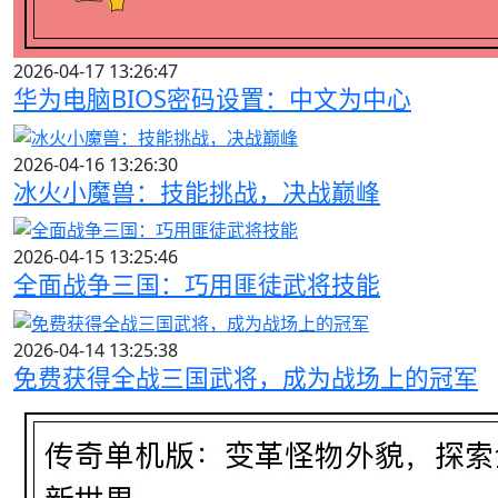
2026-04-17 13:26:47
华为电脑BIOS密码设置：中文为中心
2026-04-16 13:26:30
冰火小魔兽：技能挑战，决战巅峰
2026-04-15 13:25:46
全面战争三国：巧用匪徒武将技能
2026-04-14 13:25:38
免费获得全战三国武将，成为战场上的冠军