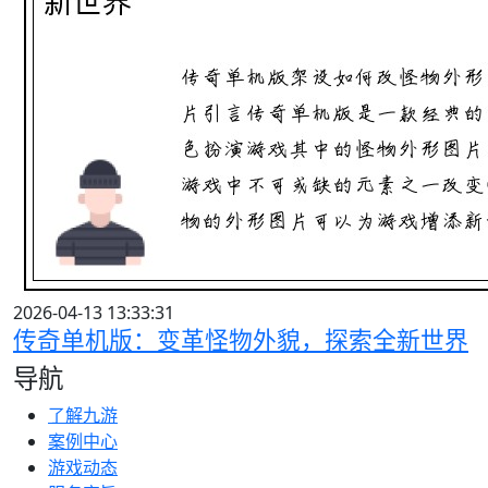
2026-04-13 13:33:31
传奇单机版：变革怪物外貌，探索全新世界
导航
了解九游
案例中心
游戏动态