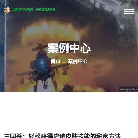
案例中心
首页
案例中心
三国杀：轻松获得史诗皮肤技能的秘密方法