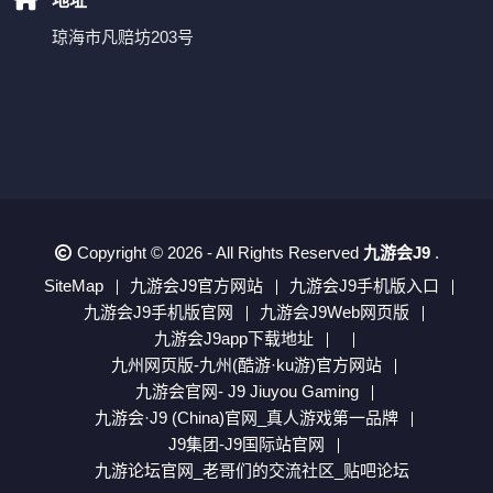
地址
琼海市凡赔坊203号
Copyright © 2026 - All Rights Reserved
九游会J9
.
SiteMap
九游会J9官方网站
九游会J9手机版入口
九游会J9手机版官网
九游会J9Web网页版
九游会J9app下载地址
九州网页版-九州(酷游·ku游)官方网站
九游会官网- J9 Jiuyou Gaming
九游会·J9 (China)官网_真人游戏第一品牌
J9集团-J9国际站官网
九游论坛官网_老哥们的交流社区_贴吧论坛