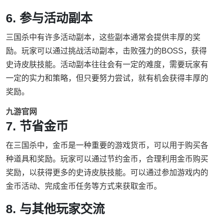
6. 参与活动副本
三国杀中有许多活动副本，这些副本通常会提供丰厚的奖
励。玩家可以通过挑战活动副本，击败强力的BOSS，获得
史诗皮肤技能。活动副本往往会有一定的难度，需要玩家有
一定的实力和策略，但只要努力尝试，就有机会获得丰厚的
奖励。
九游官网
7. 节省金币
在三国杀中，金币是一种重要的游戏货币，可以用于购买各
种道具和奖励。玩家可以通过节约金币，合理利用金币购买
奖励，以获得更多的史诗皮肤技能。可以通过参加游戏内的
金币活动、完成金币任务等方式来获取金币。
8. 与其他玩家交流